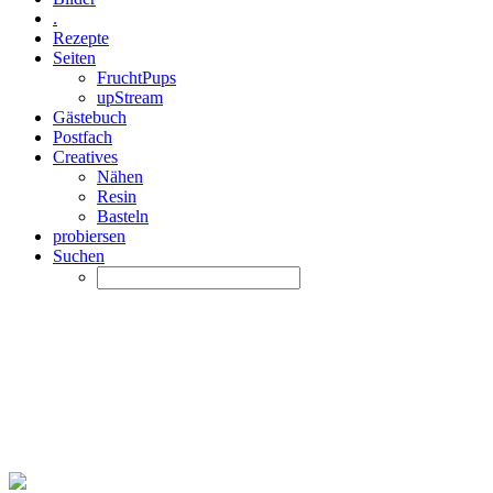
.
Rezepte
Seiten
FruchtPups
upStream
Gästebuch
Postfach
Creatives
Nähen
Resin
Basteln
probiersen
Suchen