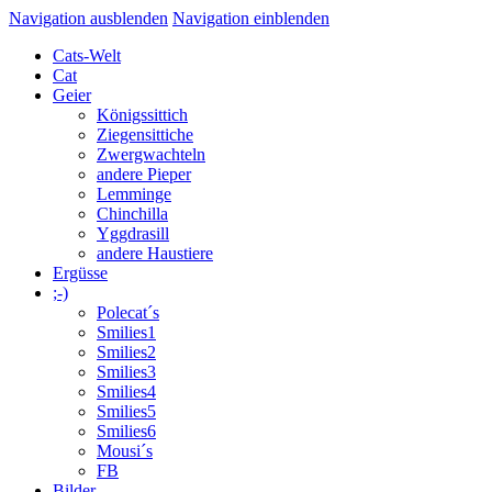
Navigation ausblenden
Navigation einblenden
Cats-Welt
Cat
Geier
Königssittich
Ziegensittiche
Zwergwachteln
andere Pieper
Lemminge
Chinchilla
Yggdrasill
andere Haustiere
Ergüsse
;-)
Polecat´s
Smilies1
Smilies2
Smilies3
Smilies4
Smilies5
Smilies6
Mousi´s
FB
Bilder