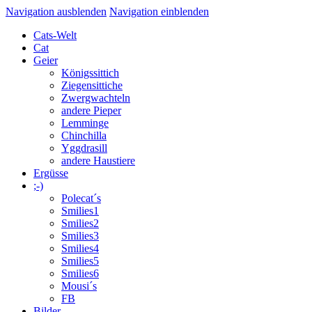
Navigation ausblenden
Navigation einblenden
Cats-Welt
Cat
Geier
Königssittich
Ziegensittiche
Zwergwachteln
andere Pieper
Lemminge
Chinchilla
Yggdrasill
andere Haustiere
Ergüsse
;-)
Polecat´s
Smilies1
Smilies2
Smilies3
Smilies4
Smilies5
Smilies6
Mousi´s
FB
Bilder