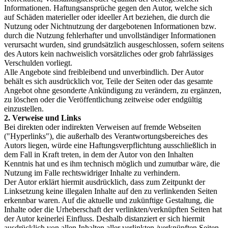
Informationen. Haftungsansprüche gegen den Autor, welche sich
auf Schäden materieller oder ideeller Art beziehen, die durch die
Nutzung oder Nichtnutzung der dargebotenen Informationen bzw.
durch die Nutzung fehlerhafter und unvollständiger Informationen
verursacht wurden, sind grundsätzlich ausgeschlossen, sofern seitens
des Autors kein nachweislich vorsätzliches oder grob fahrlässiges
Verschulden vorliegt.
Alle Angebote sind freibleibend und unverbindlich. Der Autor
behält es sich ausdrücklich vor, Teile der Seiten oder das gesamte
Angebot ohne gesonderte Ankündigung zu verändern, zu ergänzen,
zu löschen oder die Veröffentlichung zeitweise oder endgültig
einzustellen.
2. Verweise und Links
Bei direkten oder indirekten Verweisen auf fremde Webseiten
("Hyperlinks"), die außerhalb des Verantwortungsbereiches des
Autors liegen, würde eine Haftungsverpflichtung ausschließlich in
dem Fall in Kraft treten, in dem der Autor von den Inhalten
Kenntnis hat und es ihm technisch möglich und zumutbar wäre, die
Nutzung im Falle rechtswidriger Inhalte zu verhindern.
Der Autor erklärt hiermit ausdrücklich, dass zum Zeitpunkt der
Linksetzung keine illegalen Inhalte auf den zu verlinkenden Seiten
erkennbar waren. Auf die aktuelle und zukünftige Gestaltung, die
Inhalte oder die Urheberschaft der verlinkten/verknüpften Seiten hat
der Autor keinerlei Einfluss. Deshalb distanziert er sich hiermit
ausdrücklich von allen Inhalten aller verlinkten /verknüpften Seiten,