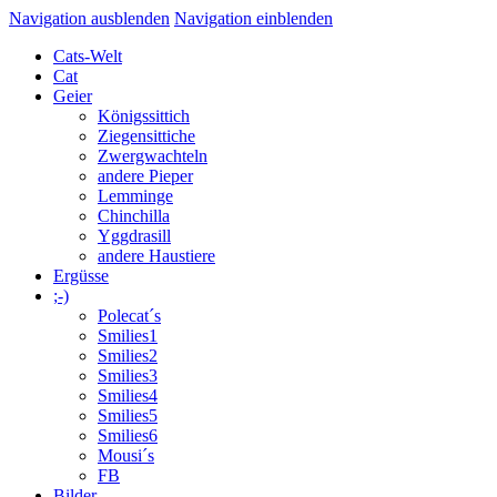
Navigation ausblenden
Navigation einblenden
Cats-Welt
Cat
Geier
Königssittich
Ziegensittiche
Zwergwachteln
andere Pieper
Lemminge
Chinchilla
Yggdrasill
andere Haustiere
Ergüsse
;-)
Polecat´s
Smilies1
Smilies2
Smilies3
Smilies4
Smilies5
Smilies6
Mousi´s
FB
Bilder