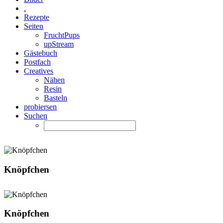
.
Rezepte
Seiten
FruchtPups
upStream
Gästebuch
Postfach
Creatives
Nähen
Resin
Basteln
probiersen
Suchen
Knöpfchen
Knöpfchen