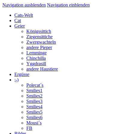
Navigation ausblenden
Navigation einblenden
Cats-Welt
Cat
Geier
Königssittich
Ziegensittiche
Zwergwachteln
andere Pieper
Lemminge
Chinchilla
Yggdrasill
andere Haustiere
Ergüsse
;-)
Polecat´s
Smilies1
Smilies2
Smilies3
Smilies4
Smilies5
Smilies6
Mousi´s
FB
Bilder